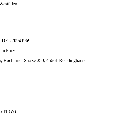
Westfalen,
tz: DE 270941969
 in kürze
n, Bochumer Straße 250, 45661 Recklinghausen
KaG NRW)